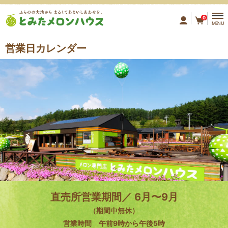
ふらのの大地から まるくてあ
0
MENU
営業日カレンダー
直売所営業期間／ 6月〜9月
（期間中無休）
営業時間 午前9時から午後5時