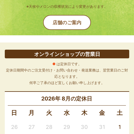
※天候やメロンの収穫状況により変更があります。
店舗のご案内
オンラインショップの営業日
●
は定休日です。
定休日期間中のご注文受付け・お問い合わせ・発送業務は、翌営業日のご対
応となります。
何卒ご了承のほど宜しくお願い申し上げます。
2026年 8月
日
月
火
水
木
金
土
26
27
28
29
30
31
1