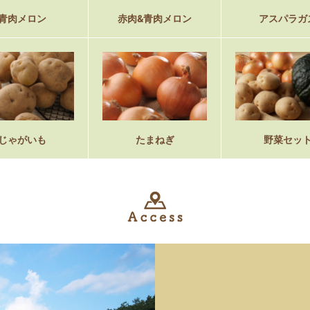
青肉メロン
赤肉&青肉メロン
アスパラガ
じゃがいも
たまねぎ
野菜セッ