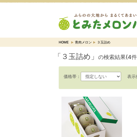
HOME
青肉メロン
３玉詰め
「３玉詰め」
の検索結果(4件
価格帯：
表示