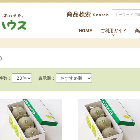
商品検索
Search
ふらのの大地から まるくてあ
HOME
ご利用ガイド
商
)
件数：
表示順：