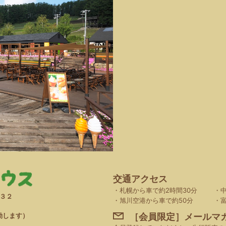
交通アクセス
札幌から車で約2時間30分
３２
旭川空港から車で約50分
動します）
［会員限定］メールマ