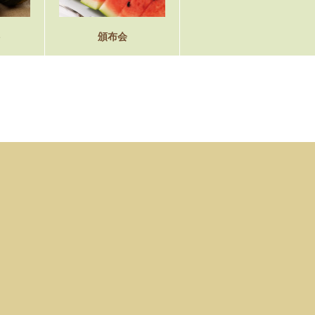
ト
頒布会