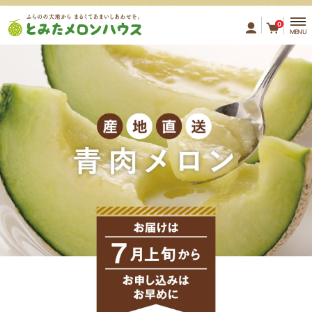
ふらのの大地から まるくてあ
0
MENU