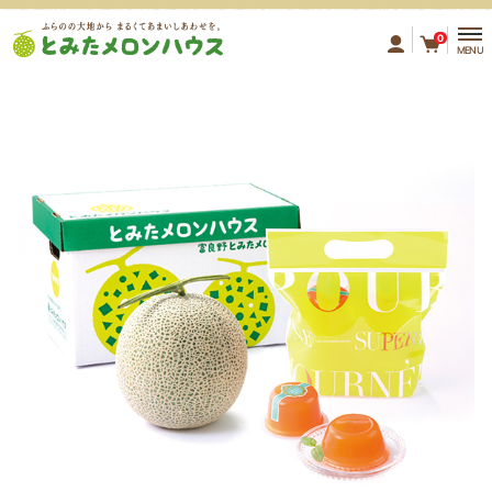
ふらのの大地から まるくてあ
0
MENU