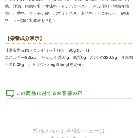
糖、洋酒、脱脂粉乳／甘味料（トレハロース）、ゲル化剤（増粘多糖
類）、香料、フィチン酸、パプリカ色素、着色料（カロチン）、酸味
料、（一部に乳成分を含む）
【栄養成分表示】
【富良野赤肉メロンゼリー】(1個 90gあたり)
エネルギー83kcal、たんぱく質0.1g、脂質0g、炭水化物20.8g、食塩相
当量0.09g、ナトリウム(mg)35mg(推定値)
投稿されたお客様レビューは