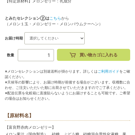
【特定原材料】メロンゼリー：乳成分
とみたセレクション②は
こちら
から
（メロン１玉・メロンゼリー・メロンバウムクーヘン）
お届け時期
買い物カゴに入れる
数量
※メロンセレクションは別途送料が掛かります。詳しくは
ご利用ガイド
をご確
認ください。
※天候等の影響により、お届け時期が前後する場合がございます。収穫数に合
わせ、ご注文いただいた順に出荷させていただきますのでご了承ください。
※配送伝票を化粧箱に直接貼らないようにお届けすることも可能です。ご希望
の場合はお知らせください。
【原材料名】
【富良野赤肉メロンゼリー】
メロン果汁（国内製造）、砂糖、ぶどう糖、砂糖混合異性化液糖、果