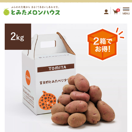
ふらのの大地から まるくてあ
0
MENU