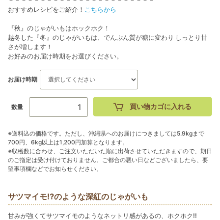
－－－－－－－－－－－－－－－－－－－－－－－
おすすめレシピをご紹介！
こちらから
『秋』のじゃがいもはホックホク！
越冬した『冬』のじゃがいもは、でんぷん質が糖に変わり しっとり甘
さが増します！
お好みのお届け時期をお選びください。
お届け時期
買い物カゴに入れる
数量
※送料込の価格です。ただし、沖縄県へのお届けにつきましては5.9kgまで
700円、6kg以上は1,200円加算となります。
※収穫数に合わせ、ご注文いただいた順に出荷させていただきますので、期日
のご指定は受け付けておりません。ご都合の悪い日などございましたら、要
望事項欄などでお知らせください。
サツマイモ⁉のような深紅のじゃがいも
甘みが強くてサツマイモのようなネットリ感があるの、ホクホク!!