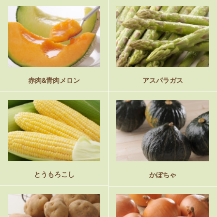
赤肉&青肉メロン
アスパラガス
とうもろこし
かぼちゃ