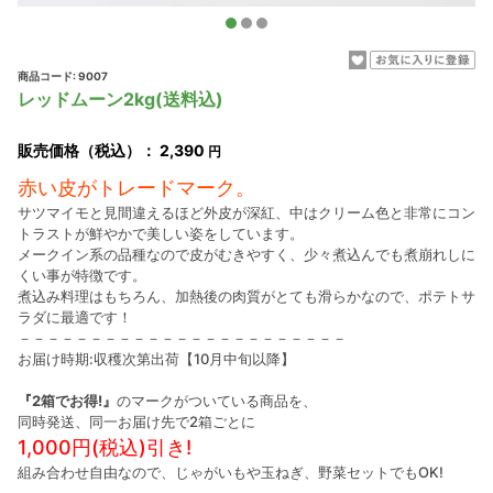
商品コード: 9007
レッドムーン2kg(送料込)
販売価格（税込）：
2,390
円
赤い皮がトレードマーク。
サツマイモと見間違えるほど外皮が深紅、中はクリーム色と非常にコン
トラストが鮮やかで美しい姿をしています。
メークイン系の品種なので皮がむきやすく、少々煮込んでも煮崩れしに
くい事が特徴です。
煮込み料理はもちろん、加熱後の肉質がとても滑らかなので、ポテトサ
ラダに最適です！
－－－－－－－－－－－－－－－－－－－－－－－
お届け時期:収穫次第出荷【10月中旬以降】
『2箱でお得!』
のマークがついている商品を、
同時発送、同一お届け先で2箱ごとに
1,000円(税込)引き!
組み合わせ自由なので、じゃがいもや玉ねぎ、野菜セットでもOK!