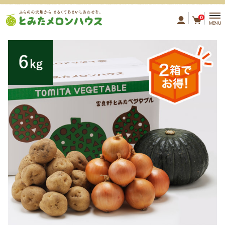
ふらのの大地から まるくてあ
0
MENU