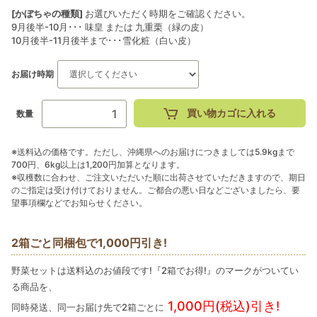
[かぼちゃの種類]
お選びいただく時期をご確認ください。
9月後半-10月･･･ 味皇 または 九重栗（緑の皮）
10月後半-11月後半まで･･･雪化粧（白い皮）
お届け時期
買い物カゴに入れる
数量
※送料込の価格です。ただし、沖縄県へのお届けにつきましては5.9kgまで
700円、6kg以上は1,200円加算となります。
※収穫数に合わせ、ご注文いただいた順に出荷させていただきますので、期日
のご指定は受け付けておりません。ご都合の悪い日などございましたら、要
望事項欄などでお知らせください。
2箱ごと同梱包で1,000円引き!
野菜セットは送料込のお値段です!『2箱でお得!』のマークがついてい
る商品を、
1,000円(税込)引き!
同時発送、同一お届け先で2箱ごとに