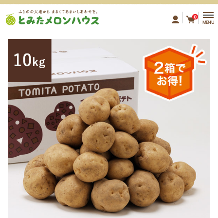
ふらのの大地から まるくてあ
0
MENU