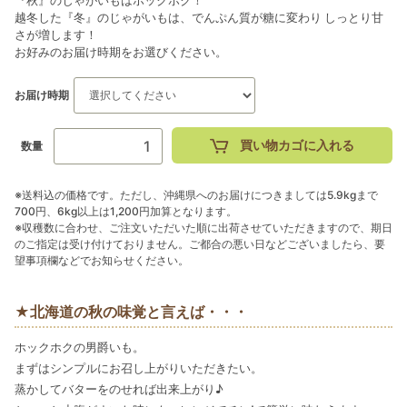
『秋』のじゃがいもはホックホク！
越冬した『冬』のじゃがいもは、でんぷん質が糖に変わり しっとり甘
さが増します！
お好みのお届け時期をお選びください。
お届け時期
買い物カゴに入れる
数量
※送料込の価格です。ただし、沖縄県へのお届けにつきましては5.9kgまで
700円、6kg以上は1,200円加算となります。
※収穫数に合わせ、ご注文いただいた順に出荷させていただきますので、期日
のご指定は受け付けておりません。ご都合の悪い日などございましたら、要
望事項欄などでお知らせください。
★北海道の秋の味覚と言えば・・・
ホックホクの男爵いも。
まずはシンプルにお召し上がりいただきたい。
蒸かしてバターをのせれば出来上がり♪